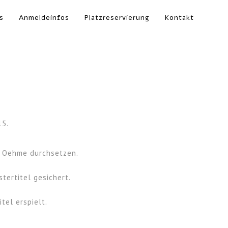
s
Anmeldeinfos
Platzreservierung
Kontakt
15.
s Oehme durchsetzen.
ertitel gesichert.
el erspielt.