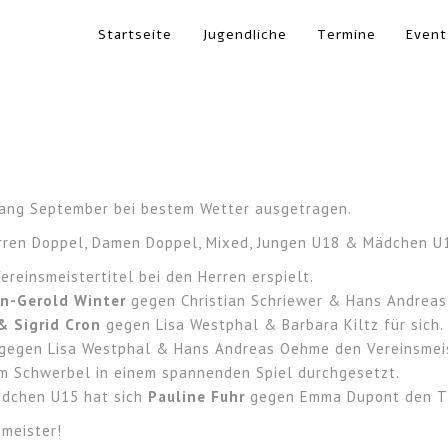
Startseite
Jugendliche
Termine
Event
fang September bei bestem Wetter ausgetragen.
Herren Doppel, Damen Doppel, Mixed, Jungen U18 & Mädchen U
reinsmeistertitel bei den Herren erspielt.
an-Gerold Winter
gegen Christian Schriewer & Hans Andrea
& Sigrid Cron
gegen Lisa Westphal & Barbara Kiltz für sich.
gegen Lisa Westphal & Hans Andreas Oehme den Vereinsmeist
 Schwerbel in einem spannenden Spiel durchgesetzt.
ädchen U15 hat sich
Pauline Fuhr
gegen Emma Dupont den Tit
smeister!